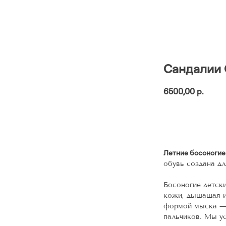
Сандалии О
6500,00
р.
Добав
Летние босоногие 
обувь создана дл
Босоногие детски
кожи, дышащая и
формой мыска — 
пальчиков. Мы у