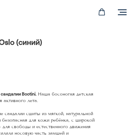
slo (синий)
ить в Корзину
сандалии Bootini.
Наша босоногая детская
я активного лета.
е сандалии сшиты из мягкой, натуральной
 безопасная для кожи ребёнка, с широкой
для свободы и естественного движения
силили носовую часть замшей и