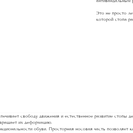
антивандальным 
⠀
Это не просто ле
которой стопа ра
печивает свободу движения и естественное развитие стопы де
твращает их деформацию.
кциональности обуви. Просторная носовая часть позволяет ка