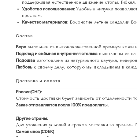
поддерживая естественное движение стопы. Гибкая,
Удобство использования:
Удобные липучки позволяют 
простым.
Качество материалов:
Босоногие летние сандалии Boo
Состав
Верх
выполнен из высококачественной премиум кожи и
Подклад и съёмная внутренняя стелька
выполнены из нат
Подошва
изготовлена ​​из натурального каучука, неверо
Любовь
к своему делу, которую мы вкладываем в кажд
Доставка и оплата
Россия(СНГ):
Стоимость доставки будет зависеть от отдаленности т
Заказ отправляется после 100% предоплаты.
Другие страны:
Для уточнения условий и сроков доставки за пределы
Самовывоз (СDEК)