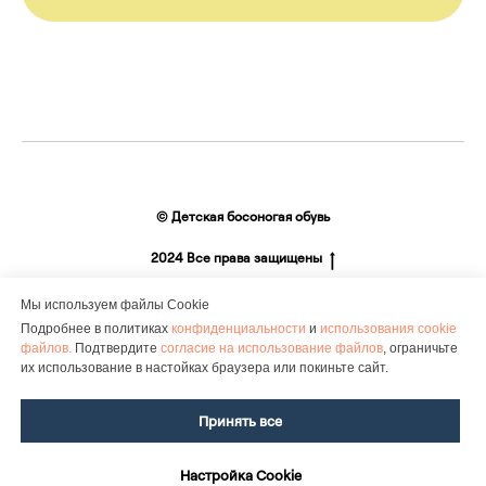
© Детская босоногая обувь
2024 Все права защищены
Мы используем файлы Сookie
Подробнее в политиках
конфиденциальности
и
использования cookie
файлов.
Подтвердите
согласие на использование файлов
, ограничьте
их использование в настойках браузера или покиньте сайт.
©2024-2025. Bootini. Все права защищены
Документы о персональных данных
Принять все
Договор оферты
ИП Колесникова Е.А.
Настройка Сookie